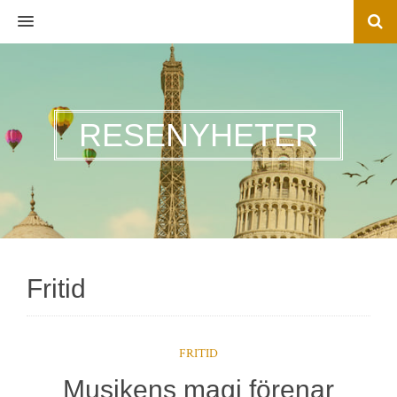
MENU
RESENYHETER
Fritid
FRITID
Musikens magi förenar