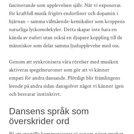
fascinerande som upplevelsen själv. När vi exponeras
för kraftfull musik frigörs endorfiner och dopamin i
hjärnan – samma välmående-kemikalier som kroppens
naturliga lyckomolekyler. Detta skapar inte bara en
känsla av eufori utan också en djupare koppling till de
människor som delar samma ljudupplevelse med oss.
Genom att synkronisera våra rörelser med musiken
aktiveras spegelneuroner som gör att vi känner
empati för andra dansande. Plötsligt blir främlingens
leende på andra sidan dansgolvet något vi känner igen
och besvarar instinktivt.
Dansens språk som
överskrider ord
På ett uteställe kommunicerar vi genom något mycket