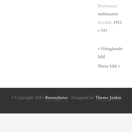
Författare:
webmaster
Storlek:
1915
× 551
« Föregående
bild
Nästa bild »
© Copyright 2026
Resenyheter
· Designed by
Theme Junkie