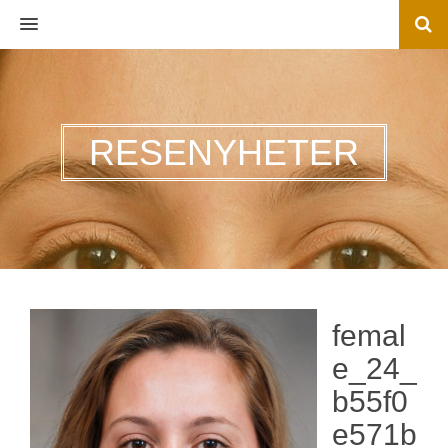
MENU
RESENYHETER
femal
e_24_
b55f0
e571b