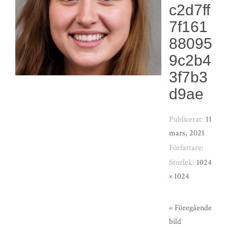
c2d7ff
7f161
88095
9c2b4
3f7b3
d9ae
Publicerat:
11
mars, 2021
Författare:
Storlek:
1024
× 1024
« Föregående
bild